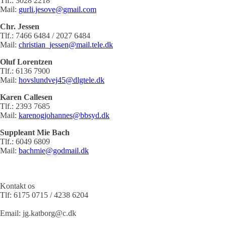
Tlf.: 3028 2218
Mail:
gurli.jesove@gmail.com
Chr. Jessen
Tlf.: 7466 6484 / 2027 6484
Mail:
christian_jessen@mail.tele.dk
Oluf Lorentzen
Tlf.: 6136 7900
Mail:
hovslundvej45@dlgtele.dk
Karen Callesen
Tlf.: 2393 7685
Mail:
karenogjohannes@bbsyd.dk
Suppleant Mie Bach
Tlf.: 6049 6809
Mail:
bachmie@godmail.dk
Kontakt os
Tlf:
6175 0715 / 4238 6204
Email:
jg.katborg@c.dk