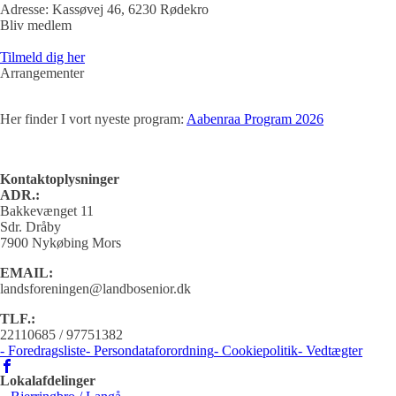
Adresse:
Kassøvej 46, 6230 Rødekro
Bliv medlem
Tilmeld dig her
Arrangementer
Her finder I vort nyeste program:
Aabenraa Program 2026
Kontaktoplysninger
ADR.:
Bakkevænget 11
Sdr. Dråby
7900 Nykøbing Mors
EMAIL:
landsforeningen@landbosenior.dk
TLF.:
22110685 / 97751382
- Foredragsliste
- Persondataforordning
- Cookiepolitik
- Vedtægter
Lokalafdelinger