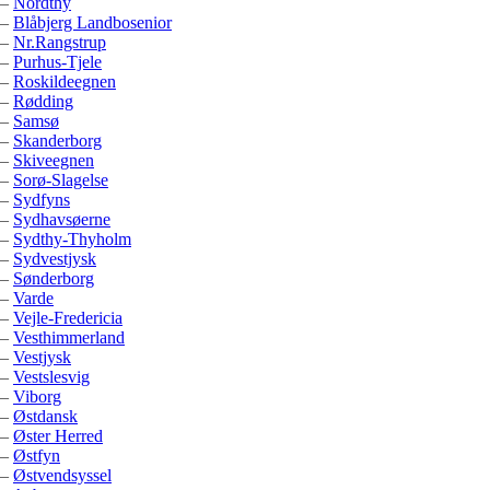
–
Nordthy
–
Blåbjerg Landbosenior
–
Nr.Rangstrup
–
Purhus-Tjele
–
Roskildeegnen
–
Rødding
–
Samsø
–
Skanderborg
–
Skiveegnen
–
Sorø-Slagelse
–
Sydfyns
–
Sydhavsøerne
–
Sydthy-Thyholm
–
Sydvestjysk
–
Sønderborg
–
Varde
–
Vejle-Fredericia
–
Vesthimmerland
–
Vestjysk
–
Vestslesvig
–
Viborg
–
Østdansk
–
Øster Herred
–
Østfyn
–
Østvendsyssel