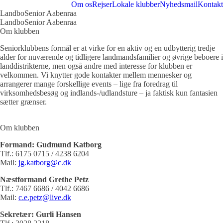
Om os
Rejser
Lokale klubber
Nyhedsmail
Kontakt
LandboSenior Aabenraa
LandboSenior Aabenraa
Om klubben
Seniorklubbens formål er at virke for en aktiv og en udbytterig tredje
alder for nuværende og tidligere landmandsfamilier og øvrige beboere i
landdistrikterne, men også andre med interesse for klubben er
velkommen. Vi knytter gode kontakter mellem mennesker og
arrangerer mange forskellige events – lige fra foredrag til
virksomhedsbesøg og indlands-/udlandsture – ja faktisk kun fantasien
sætter grænser.
Om klubben
Formand: Gudmund Katborg
Tlf.: 6175 0715 / 4238 6204
Mail:
jg.katborg@c.dk
Næstformand Grethe Petz
Tlf.: 7467 6686 / 4042 6686
Mail:
c.e.petz@live.dk
Sekretær: Gurli Hansen