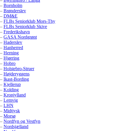
–
Bjerringbro / Langå
–
Bornholm
–
Brønderslev
–
DM&E
–
FLBs Seniorklub Mors-Thy
–
FLBs Seniorklub Skive
–
Frederikshavn
–
GASA Nordgrønt
–
Haderslev
–
Hanherred
–
Herning
–
Hjørring
–
Hobro
–
Holstebro-Struer
–
Højderyggens
–
Ikast-Bording
–
Kjellerup
–
Kolding
–
Kronjylland
–
Lemvig
–
LHN
–
Midtjysk
–
Morsø
–
Nordfyn og Vestfyn
–
Nordsjælland