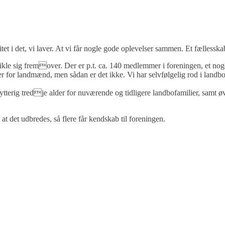
tet i det, vi laver. At vi får nogle gode oplevelser sammen. Et fælless
kle sig fremover. Der er p.t. ca. 140 medlemmer i foreningen, et noge
 for landmænd, men sådan er det ikke. Vi har selvfølgelig rod i landbok
ytterig tredje alder for nuværende og tidligere landbofamilier, samt ø
 at det udbredes, så flere får kendskab til foreningen.