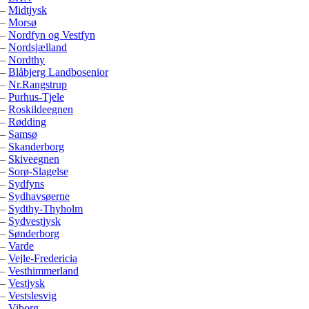
–
Midtjysk
–
Morsø
–
Nordfyn og Vestfyn
–
Nordsjælland
–
Nordthy
–
Blåbjerg Landbosenior
–
Nr.Rangstrup
–
Purhus-Tjele
–
Roskildeegnen
–
Rødding
–
Samsø
–
Skanderborg
–
Skiveegnen
–
Sorø-Slagelse
–
Sydfyns
–
Sydhavsøerne
–
Sydthy-Thyholm
–
Sydvestjysk
–
Sønderborg
–
Varde
–
Vejle-Fredericia
–
Vesthimmerland
–
Vestjysk
–
Vestslesvig
–
Viborg