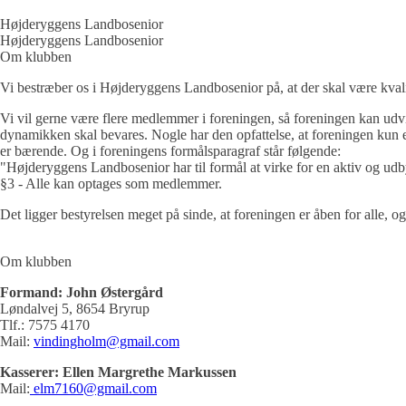
Højderyggens Landbosenior
Højderyggens Landbosenior
Om klubben
Vi bestræber os i Højderyggens Landbosenior på, at der skal være kvali
Vi vil gerne være flere medlemmer i foreningen, så foreningen kan udvi
dynamikken skal bevares. Nogle har den opfattelse, at foreningen kun er
er bærende. Og i foreningens formålsparagraf står følgende:
"Højderyggens Landbosenior har til formål at virke for en aktiv og udb
§3 - Alle kan optages som medlemmer.
Det ligger bestyrelsen meget på sinde, at foreningen er åben for alle, og
Om klubben
Formand: John Østergård
Løndalvej 5, 8654 Bryrup
Tlf.: 7575 4170
Mail:
vindingholm@gmail.com
Kasserer: Ellen Margrethe Markussen
Mail:
elm7160@gmail.com