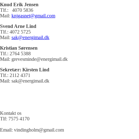
Knud Erik Jensen
Tlf.: 4070 5836
Mail:
knjgasnet@gmail.com
Svend Arne Lind
Tlf.: 4072 5725
Mail:
sak@energimail.dk
Kristian Sørensen
Tlf.: 2764 5388
Mail: grevesminde@energimail.dk
Sekretær: Kirsten Lind
Tlf.: 2112 4371
Mail: sak@energimail.dk
Kontakt os
Tlf:
7575 4170
Email:
vindingholm@gmail.com