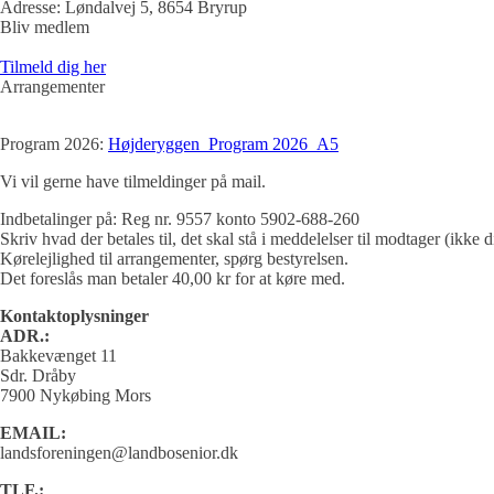
Adresse:
Løndalvej 5, 8654 Bryrup
Bliv medlem
Tilmeld dig her
Arrangementer
Program 2026:
Højderyggen_Program 2026_A5
Vi vil gerne have tilmeldinger på mail.
Indbetalinger på: Reg nr. 9557 konto 5902-688-260
Skriv hvad der betales til, det skal stå i meddelelser til modtager (ikke d
Kørelejlighed til arrangementer, spørg bestyrelsen.
Det foreslås man betaler 40,00 kr for at køre med.
Kontaktoplysninger
ADR.:
Bakkevænget 11
Sdr. Dråby
7900 Nykøbing Mors
EMAIL:
landsforeningen@landbosenior.dk
TLF.: