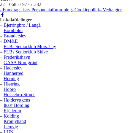
22110685 / 97751382
- Foredragsliste
- Persondataforordning
- Cookiepolitik
- Vedtægter
Lokalafdelinger
–
Bjerringbro / Langå
–
Bornholm
–
Brønderslev
–
DM&E
–
FLBs Seniorklub Mors-Thy
–
FLBs Seniorklub Skive
–
Frederikshavn
–
GASA Nordgrønt
–
Haderslev
–
Hanherred
–
Herning
–
Hjørring
–
Hobro
–
Holstebro-Struer
–
Højderyggens
–
Ikast-Bording
–
Kjellerup
–
Kolding
–
Kronjylland
–
Lemvig
–
LHN