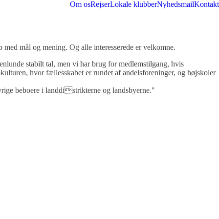
Om os
Rejser
Lokale klubber
Nyhedsmail
Kontakt
kab med mål og mening. Og alle interesserede er velkomne.
nlunde stabilt tal, men vi har brug for medlemstilgang, hvis
ulturen, hvor fællesskabet er rundet af andelsforeninger, og højskoler
vrige beboere i landdistrikterne og landsbyerne."